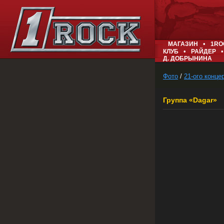
•
МАГАЗИН
1RO
•
•
КЛУБ
РАЙДЕР
Д. ДОБРЫНИНА
Фото
/
21-ого конце
Группа «Dagar»